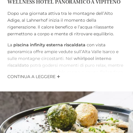
WELLNESS HOTEL PANORAMICO A VIPITENO
Dopo una giornata attiva tra le montagne dell’Alto
Adige, al Lahnerhof inizia il momento della
rigenerazione. Il calore benefico e l’acqua rilassante
permettono a corpo e mente di ritrovare equilibrio.
La
piscina infinity esterna riscaldata
con vista
panoramica offre ampie vedute sull’Alta Valle Isarco e
sulle montagne circostanti. Nel
whirlpool interno
riscaldato
potrà godersi momenti di puro relax, mentre
la nostra area saune con
bio-sauna e sauna finlandese
CONTINUA A LEGGERE
garantisce un calore profondo e rigenerante.
Nella nostra accogliente sala relax troverete tranquillità e
nuova energia, in un’atmosfera intima e con vista sulla
natura. Come piccolo e raffinato
hotel wellness a
Vipiteno
, il Lahnerhof combina con eleganza vacanza
attiva e momenti di relax.