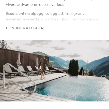
vivere attivamente questa varietà.
Escursioni tra alpeggi soleggiati
, impegnative
ascensioni in vetta
, giornate sugli sci nei comprensori
vicini o sci di fondo su piste perfettamente preparate: le
CONTINUA A LEGGERE
possibilità per la vostra vacanza attiva in Alto Adige sono
varie quanto il paesaggio stesso.
Che desideriate attività sportive o momenti di puro
relax, i dintorni del nostro hotel a Vipiteno combinano
movimento, natura e ampi panorami, regalando
un’esperienza di montagna unica. Scoprite i nostri
migliori
consigli
per una pausa attiva all’insegna del
benessere.