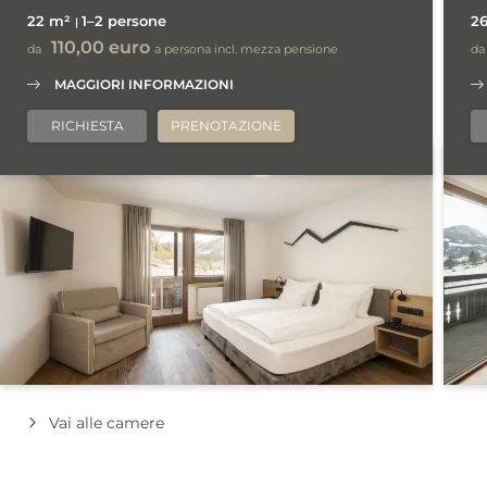
soggiorno al Lahnerhof a Vipiteno.
22 m²
1–2 persone
2
110,00 euro
da
a persona
incl. mezza pensione
da
MAGGIORI INFORMAZIONI
RICHIESTA
PRENOTAZIONE
Vai alle camere