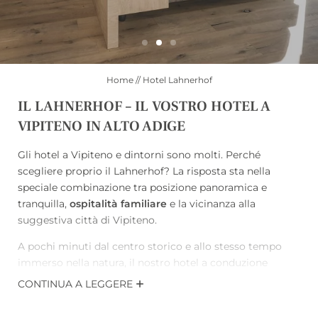
Home
//
Hotel Lahnerhof
IL LAHNERHOF – IL VOSTRO HOTEL A
VIPITENO IN ALTO ADIGE
Gli hotel a Vipiteno e dintorni sono molti. Perché
scegliere proprio il Lahnerhof? La risposta sta nella
speciale combinazione tra posizione panoramica e
tranquilla,
ospitalità familiare
e la vicinanza alla
suggestiva città di Vipiteno.
A pochi minuti dal centro storico e allo stesso tempo
immerso nella natura, il nostro hotel a conduzione
familiare è il punto di partenza ideale per la vostra
CONTINUA A LEGGERE
vacanza in Alto Adige. Durante il giorno potrete
scoprire
il mondo alpino
tra l’Alta Valle Isarco e le Dolomiti,