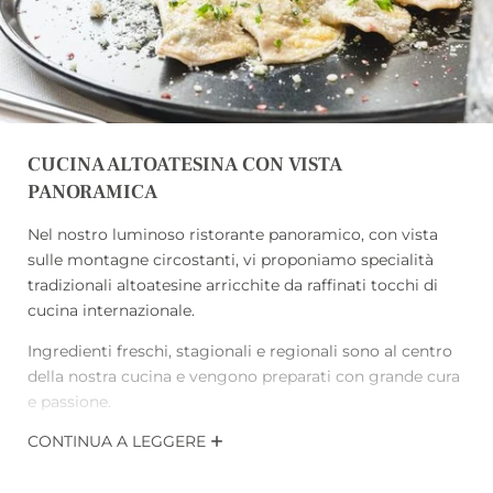
CUCINA ALTOATESINA CON VISTA
PANORAMICA
Nel nostro luminoso ristorante panoramico, con vista
sulle montagne circostanti, vi proponiamo specialità
tradizionali altoatesine arricchite da raffinati tocchi di
cucina internazionale.
REGISTRAZIONE ALLA NEWSLETTER
Ingredienti freschi, stagionali e regionali sono al centro
della nostra cucina e vengono preparati con grande cura
Titolo
e passione.
CONTINUA A LEGGERE
Con la
mezza pensione
potrete gustare al mattino una
Nome
ricca colazione a buffet
e la sera un
menu gourmet di
4 portate
in un’atmosfera rilassata.