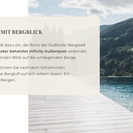
MIT BERGBLICK
dt dazu ein, die Ruhe der Südtiroler Bergwelt
eter beheizter Infinity Außenpool
verbindet
nden Blick auf die umliegenden Berge.
önnen Sie nach dem Schwimmen
 Bergluft auf sich wirken lassen. Ein
NEWSLETTERANMELDUNG
 Bergen.
Anrede
Vorname
Nachname