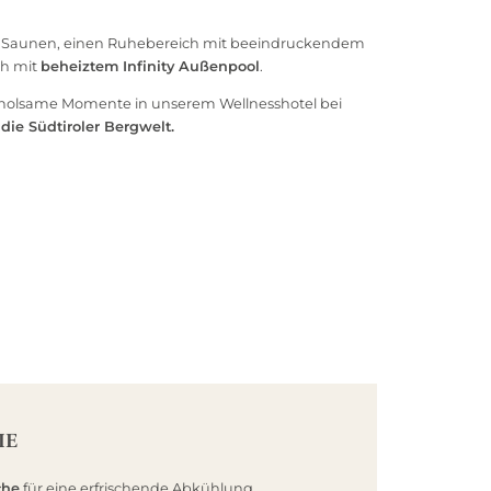
n Saunen, einen Ruhebereich mit beeindruckendem
ch mit
beheiztem Infinity Außenpool
.
rholsame Momente in unserem Wellnesshotel bei
die Südtiroler Bergwelt.
IE
che
für eine erfrischende Abkühlung.