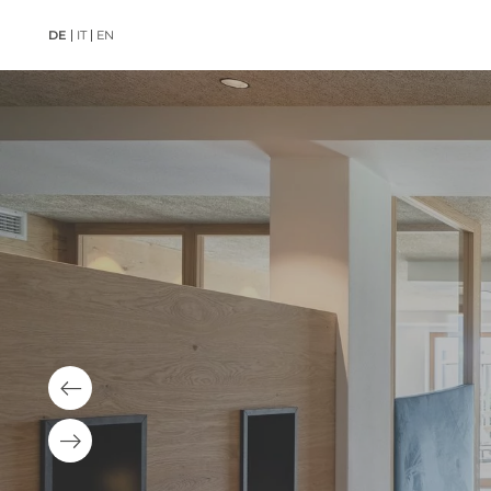
DE
IT
EN
01
Hotel Lah
Willkomme
Lahnerhof!
Restaurant
Lage und A
Gut zu Wis
Jobs
DE
IT
EN
+39