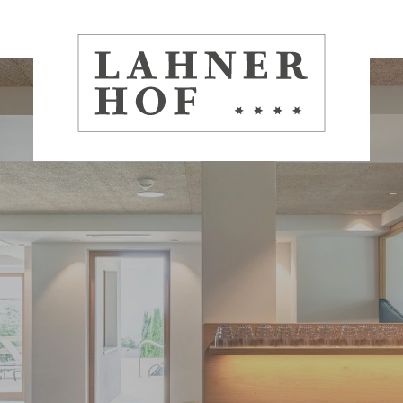
02
03
nerhof
Zimmer und Preise
Wellne
n im
Zimmer- und
Poolla
Preisübersicht
Saunal
Angebote
Entspa
nreise
Inklusivleistungen
sen
Anfragen
Direkt buchen
 0472 764 777
info@
lahnerhof.
it