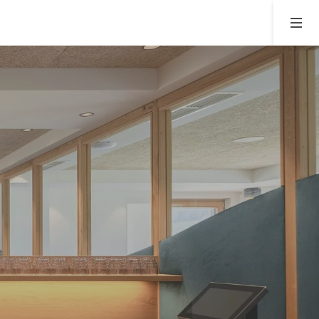
04
ss & Relax
Aktiv in Südtirol
ndschaft
Aktiv durch die warme Jahreszeit
andschaft
Wintererlebnisse im Lahnerhof
nnen in der Natur
Lahnerhofaktiv
Kultur & Events
ANFRAGE
BUCHUNG