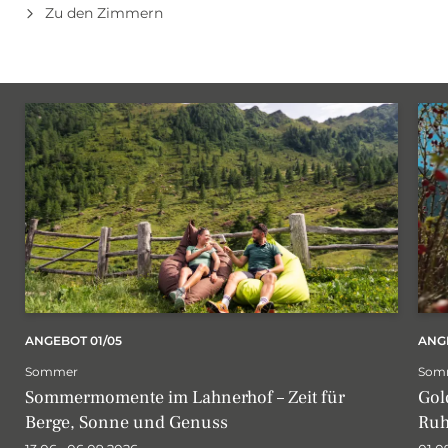
Zu den Zimmern
Einwilligung Marketing
* Pflichtfelder
JETZT ANMELDEN
ANGEBOT
01/05
ANG
Sommer
Som
Sommermomente im Lahnerhof – Zeit für
Gol
Berge, Sonne und Genuss
Ruh