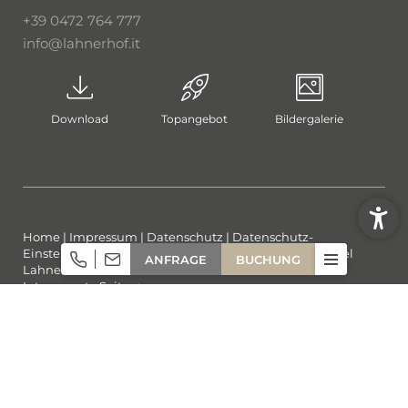
+39 0472 764 777
info@
lahnerhof.
it
Download
Topangebot
Bildergalerie
Home
|
Impressum
|
Datenschutz
|
Datenschutz-
Einstellungen
|
Barrierefreiheit
|
Sitemap
|
© 2026 Hotel
ANFRAGE
BUCHUNG
Lahnerhof
Interessante Seiten:
Hotel bei Sterzing
|
Wellnesshotel bei Sterzing
|
Hotel am
Rosskopf Sterzing