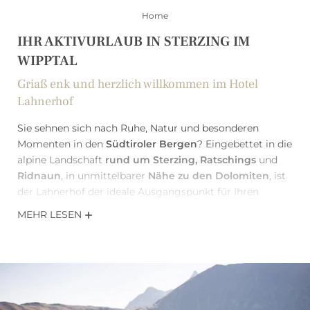
Home
IHR AKTIVURLAUB IN STERZING IM
WIPPTAL
Griaß enk und herzlich willkommen im Hotel
Lahnerhof
Sie sehnen sich nach Ruhe, Natur und besonderen
Momenten in den
Südtiroler Bergen
? Eingebettet in die
alpine Landschaft
rund um Sterzing, Ratschings
und
Ridnaun
, in unmittelbarer
Nähe zu den Dolomiten
, ist
der Lahnerhof der ideale Ausgangspunkt für Ihren
Aktivurlaub in Südtirol.
MEHR LESEN
Umgeben von beeindruckender Bergwelt, zentral
gelegen für Wanderungen, Skitage und Naturerlebnisse
im Wipptal, genießen Sie bei uns komfortables Wohnen
inklusive Spa Bereich in entspannter Atmosphäre und
Blick auf die Berge.