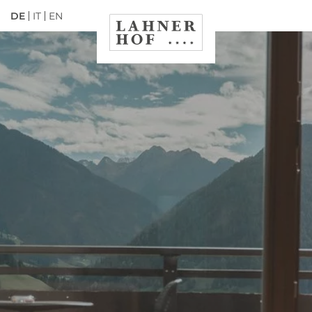
DE
IT
EN
WILLKOMMEN IM
ZIMMER
LAHNERHOF!
ANGEBOTE
SÜDTIROL ERLEBEN
DE
IT
EN
Hotel Lahnerhof
Zimmer und Preise
Wellness & Relax