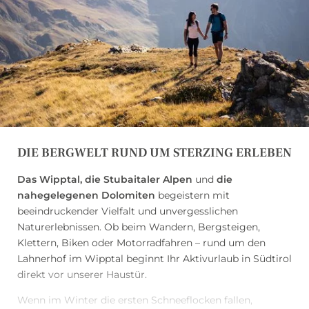
Als Gastgeberfamilie Mair freuen wir uns darauf, Sie
im Lahnerhof willkommen zu heißen
und Ihren Urlaub
mit echter Südtiroler Herzlichkeit zu bereichern.
DIE BERGWELT RUND UM STERZING ERLEBEN
Das Wipptal, die Stubaitaler Alpen
und
die
nahegelegenen Dolomiten
begeistern mit
beeindruckender Vielfalt und unvergesslichen
Naturerlebnissen. Ob beim Wandern, Bergsteigen,
Klettern, Biken oder Motorradfahren – rund um den
Lahnerhof im Wipptal beginnt Ihr Aktivurlaub in Südtirol
direkt vor unserer Haustür.
Wenn im Winter die ersten Schneeflocken fallen,