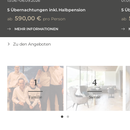
13.06.–06.09.2026
01.0
5 Übernachtungen
inkl.
Halbpension
5 Ü
590,00 €
ab
pro Person
ab
MEHR INFORMATIONEN
Zu den Angeboten
1
4
Familie
Sterne