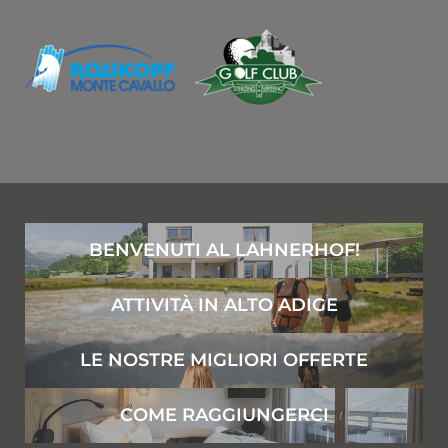
REGISTRAZIONE ALLA NEWSLETTER
Titolo
Nome
Cognome
BENVENUTI AL LAHNERHOF!
E-mail
ATTIVITÀ IN ALTO ADIGE
Consenso marketing
LE NOSTRE MIGLIORI OFFERTE
* obbligatorio
COME RAGGIUNGERCI
ISCRIVITI ORA