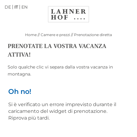
BENVENUTI AL
CAMERE
DE
IT
EN
LAHNERHOF!
OFFERTE
ALTO ADIGE DA VIVERE
Home
//
Camere e prezzi
//
Prenotazione diretta
DE
IT
EN
PRENOTATE LA VOSTRA VACANZA
Hotel Lahnerhof
ATTIVA!
Solo qualche clic vi separa dalla vostra vacanza in
Camere e prezzi
montagna.
Camere e panoramica prezzi
Oh no!
Offerte
Si è verificato un errore imprevisto durante il
Servizi inclusi
caricamento del widget di prenotazione.
Riprova più tardi.
Richiesta
Prenotazione diretta